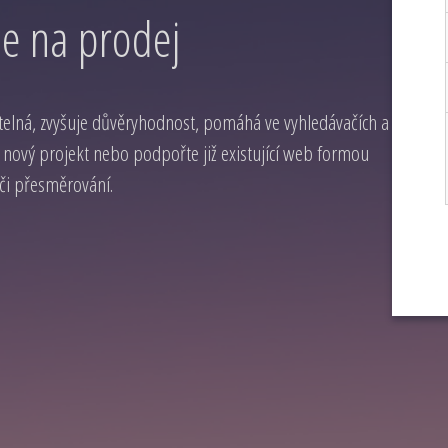
e na prodej
elná, zvyšuje důvěryhodnost, pomáhá ve vyhledávačích a
 nový projekt nebo podpořte již existující web formou
 či přesměrování.