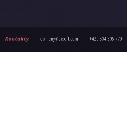
Kontakty
domeny@sixoft.com
+420 604 305 770
ČASTÉ DOTAZY
ete poptávku, tady jsou odpovědi na nejčastější otázky k nákup
Jak probíhá převod domény?
Je cena domény pevná?